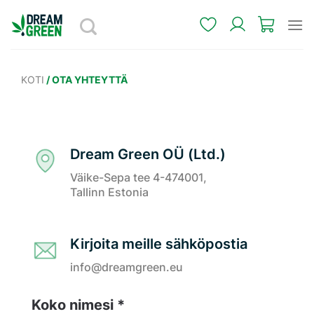
Skip
to
content
KOTI
/
OTA YHTEYTTÄ
Dream Green OÜ (Ltd.)
Väike-Sepa tee 4-474001,
Tallinn Estonia
Kirjoita meille sähköpostia
info@dreamgreen.eu
Koko nimesi *