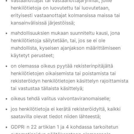
vastaanottajat tai vastaanottajaryhmät, joille
henkilötietoja on luovutettu tai luovutetaan,
erityisesti vastaanottajat kolmansissa maissa tai
kansainvälisissä järjestöissä;
mahdollisuuksien mukaan suunniteltu kausi, jona
henkilötietoja säilytetään, tai, jos se ei ole
mahdollista, kyseisen ajanjakson määrittämiseen
käytetyt perusteet;
on olemassa oikeus pyytää rekisterinpitäjältä
henkilötietojen oikaisemista tai poistamista tai
rekisteröidyn henkilötietojen käsittelyn rajoittamista
tai vastustaa tällaista käsittelyä;
oikeus tehdä valitus valvontaviranomaiselle;
jos henkilötietoja ei kerätä rekisteröidyltä, kaikki
saatavilla olevat tiedot niiden lähteestä;
GDPR: n 22 artiklan 1 ja 4 kohdassa tarkoitetun