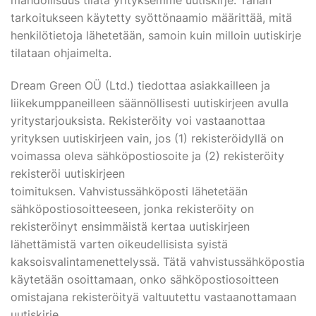
mahdollisuus tilata yrityksemme uutiskirje. Tähän
tarkoitukseen käytetty syöttönaamio määrittää, mitä
henkilötietoja lähetetään, samoin kuin milloin uutiskirje
tilataan ohjaimelta.
Dream Green OÜ (Ltd.) tiedottaa asiakkailleen ja
liikekumppaneilleen säännöllisesti uutiskirjeen avulla
yritystarjouksista. Rekisteröity voi vastaanottaa
yrityksen uutiskirjeen vain, jos (1) rekisteröidyllä on
voimassa oleva sähköpostiosoite ja (2) rekisteröity
rekisteröi uutiskirjeen
toimituksen. Vahvistussähköposti lähetetään
sähköpostiosoitteeseen, jonka rekisteröity on
rekisteröinyt ensimmäistä kertaa uutiskirjeen
lähettämistä varten oikeudellisista syistä
kaksoisvalintamenettelyssä. Tätä vahvistussähköpostia
käytetään osoittamaan, onko sähköpostiosoitteen
omistajana rekisteröityä valtuutettu vastaanottamaan
uutiskirje.