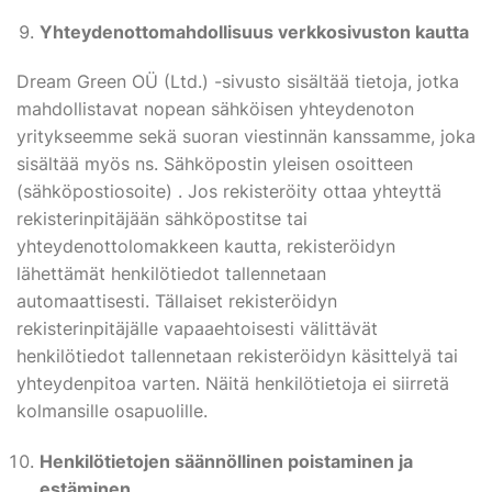
Yhteydenottomahdollisuus verkkosivuston kautta
Dream Green OÜ (Ltd.) -sivusto sisältää tietoja, jotka
mahdollistavat nopean sähköisen yhteydenoton
yritykseemme sekä suoran viestinnän kanssamme, joka
sisältää myös ns. Sähköpostin yleisen osoitteen
(sähköpostiosoite) . Jos rekisteröity ottaa yhteyttä
rekisterinpitäjään sähköpostitse tai
yhteydenottolomakkeen kautta, rekisteröidyn
lähettämät henkilötiedot tallennetaan
automaattisesti. Tällaiset rekisteröidyn
rekisterinpitäjälle vapaaehtoisesti välittävät
henkilötiedot tallennetaan rekisteröidyn käsittelyä tai
yhteydenpitoa varten. Näitä henkilötietoja ei siirretä
kolmansille osapuolille.
Henkilötietojen säännöllinen poistaminen ja
estäminen