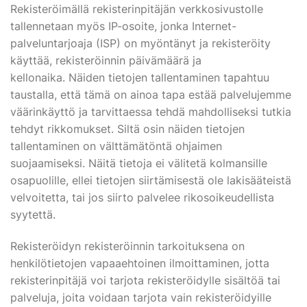
Rekisteröimällä rekisterinpitäjän verkkosivustolle
tallennetaan myös IP-osoite, jonka Internet-
palveluntarjoaja (ISP) on myöntänyt ja rekisteröity
käyttää, rekisteröinnin päivämäärä ja
kellonaika. Näiden tietojen tallentaminen tapahtuu
taustalla, että tämä on ainoa tapa estää palvelujemme
väärinkäyttö ja tarvittaessa tehdä mahdolliseksi tutkia
tehdyt rikkomukset. Siltä osin näiden tietojen
tallentaminen on välttämätöntä ohjaimen
suojaamiseksi. Näitä tietoja ei välitetä kolmansille
osapuolille, ellei tietojen siirtämisestä ole lakisääteistä
velvoitetta, tai jos siirto palvelee rikosoikeudellista
syytettä.
Rekisteröidyn rekisteröinnin tarkoituksena on
henkilötietojen vapaaehtoinen ilmoittaminen, jotta
rekisterinpitäjä voi tarjota rekisteröidylle sisältöä tai
palveluja, joita voidaan tarjota vain rekisteröidyille