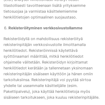
tilastollisesti tavoitteenaan lisätä yrityksemme
tietosuojaa ja varmistaa käsittelemiemme
henkilötietojen optimaalinen suojaustaso.
Rekisteröityminen verkkosivustollamme
Rekisteröidyllä on mahdollisuus rekisteröityä
rekisterinpitäjän verkkosivustolle ilmoittamalla
henkilötiedot. Rekisteröinnissä käytettävä
syöttönaamari määrittää, mitkä henkilötiedot
ohjaimelle välitetään. Rekisteröidyn kirjoittamat
henkilötiedot kerätään ja tallennetaan yksinomaan
rekisterinpitäjän sisäiseen käyttöön ja hänen omiin
tarkoituksiinsa. Rekisterinpitäjä voi pyytää siirtoa
yhdelle tai useammalle käsittelijälle (esim.
Pakettipalvelu), joka käyttää henkilötietoja myös
sisäiseen tarkoitukseen, joka kuuluu rekisterinpitäjälle.