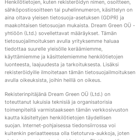
Henkilötietojen, kuten rekisteröidyn nimen, osoitteen,
sähköpostiosoitteen tai puhelinnumeron, käsittelyn on
aina oltava yleisen tietosuoja-asetuksen (GDPR) ja
maakohtaisen tietosuojan mukaista. Dream Green OÜ -
yhtiöön (Ltd.) sovellettavat määräykset. Tämän
tietosuojailmoituksen avulla yrityksemme haluaa
tiedottaa suurelle yleisölle keräämiemme,
käyttämiemme ja käsittelemiemme henkilötietojen
luonteesta, laajuudesta ja tarkoituksesta. Lisäksi
rekisteröidyille ilmoitetaan tämän tietosuojailmoituksen
avulla oikeuksista, joihin heillä on oikeus.
Rekisterinpitäjänä Dream Green OÜ (Ltd.) on
toteuttanut lukuisia teknisiä ja organisatorisia
toimenpiteitä varmistaakseen tämän verkkosivuston
kautta käsiteltyjen henkilötietojen täydellisen
suojan. Internet-pohjaisessa tiedonsiirrossa voi
kuitenkin periaatteessa olla tietoturva-aukkoja, joten