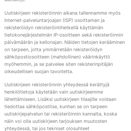
Uutiskirjeen rekisteröinnin aikana tallennamme myös
Internet-palveluntarjoajan (ISP) osoittaman ja
rekisteröidyn rekisteröintihetkellä käyttämän
tietokonejärjestelmän IP-osoitteen sekä rekisteröinnin
päivämäärän ja kellonajan. Näiden tietojen kerääminen
on tarpeen, jotta ymmärretään rekisteröidyn
sähköpostiosoitteen (mahdollinen) väärinkäyttö
myöhemmin, ja se palvelee siten rekisterinpitäjän
oikeudellisen suojan tavoitetta.
Uutiskirjeen rekisteröinnin yhteydessä kerättyjä
henkilötietoja käytetään vain uutiskirjeemme
lähettämiseen. Lisäksi uutiskirjeen tilaajille voidaan
tiedottaa sähköpostitse, kunhan se on tarpeen
uutiskirjepalvelun tai rekisteröinnin kannalta, koska
näin voi olla uutiskirjeen tarjouksen muutosten
yhteydessä, tai jos tekniset olosuhteet