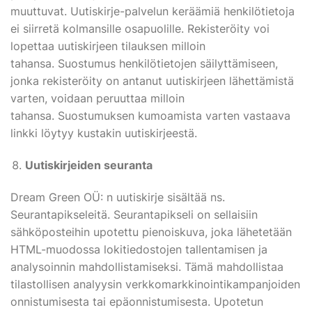
muuttuvat. Uutiskirje-palvelun keräämiä henkilötietoja
ei siirretä kolmansille osapuolille. Rekisteröity voi
lopettaa uutiskirjeen tilauksen milloin
tahansa. Suostumus henkilötietojen säilyttämiseen,
jonka rekisteröity on antanut uutiskirjeen lähettämistä
varten, voidaan peruuttaa milloin
tahansa. Suostumuksen kumoamista varten vastaava
linkki löytyy kustakin uutiskirjeestä.
Uutiskirjeiden seuranta
Dream Green OÜ: n uutiskirje sisältää ns.
Seurantapikseleitä. Seurantapikseli on sellaisiin
sähköposteihin upotettu pienoiskuva, joka lähetetään
HTML-muodossa lokitiedostojen tallentamisen ja
analysoinnin mahdollistamiseksi. Tämä mahdollistaa
tilastollisen analyysin verkkomarkkinointikampanjoiden
onnistumisesta tai epäonnistumisesta. Upotetun