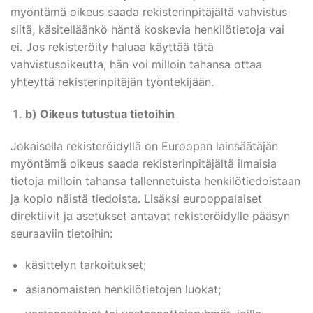
myöntämä oikeus saada rekisterinpitäjältä vahvistus
siitä, käsitelläänkö häntä koskevia henkilötietoja vai
ei. Jos rekisteröity haluaa käyttää tätä
vahvistusoikeutta, hän voi milloin tahansa ottaa
yhteyttä rekisterinpitäjän työntekijään.
b) Oikeus tutustua tietoihin
Jokaisella rekisteröidyllä on Euroopan lainsäätäjän
myöntämä oikeus saada rekisterinpitäjältä ilmaisia ​​
tietoja milloin tahansa tallennetuista henkilötiedoistaan
​​ja kopio näistä tiedoista. Lisäksi eurooppalaiset
direktiivit ja asetukset antavat rekisteröidylle pääsyn
seuraaviin tietoihin:
käsittelyn tarkoitukset;
asianomaisten henkilötietojen luokat;