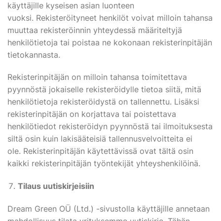
käyttäjille kyseisen asian luonteen
vuoksi. Rekisteröityneet henkilöt voivat milloin tahansa
muuttaa rekisteröinnin yhteydessä määriteltyjä
henkilötietoja tai poistaa ne kokonaan rekisterinpitäjän
tietokannasta.
Rekisterinpitäjän on milloin tahansa toimitettava
pyynnöstä jokaiselle rekisteröidylle tietoa siitä, mitä
henkilötietoja rekisteröidystä on tallennettu. Lisäksi
rekisterinpitäjän on korjattava tai poistettava
henkilötiedot rekisteröidyn pyynnöstä tai ilmoituksesta
siltä osin kuin lakisääteisiä tallennusvelvoitteita ei
ole. Rekisterinpitäjän käytettävissä ovat tältä osin
kaikki rekisterinpitäjän työntekijät yhteyshenkilöinä.
Tilaus uutiskirjeisiin
Dream Green OÜ (Ltd.) -sivustolla käyttäjille annetaan