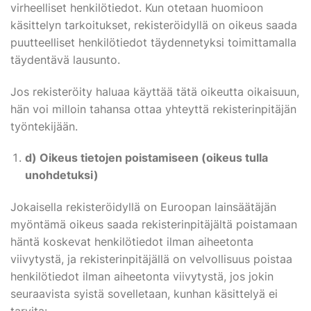
virheelliset henkilötiedot. Kun otetaan huomioon
käsittelyn tarkoitukset, rekisteröidyllä on oikeus saada
puutteelliset henkilötiedot täydennetyksi toimittamalla
täydentävä lausunto.
Jos rekisteröity haluaa käyttää tätä oikeutta oikaisuun,
hän voi milloin tahansa ottaa yhteyttä rekisterinpitäjän
työntekijään.
d) Oikeus tietojen poistamiseen (oikeus tulla
unohdetuksi)
Jokaisella rekisteröidyllä on Euroopan lainsäätäjän
myöntämä oikeus saada rekisterinpitäjältä poistamaan
häntä koskevat henkilötiedot ilman aiheetonta
viivytystä, ja rekisterinpitäjällä on velvollisuus poistaa
henkilötiedot ilman aiheetonta viivytystä, jos jokin
seuraavista syistä sovelletaan, kunhan käsittelyä ei