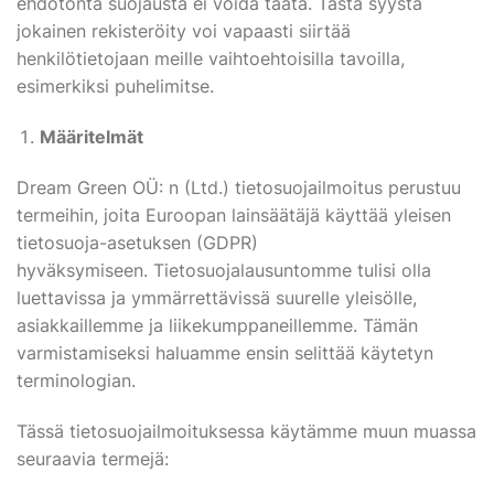
ehdotonta suojausta ei voida taata. Tästä syystä
jokainen rekisteröity voi vapaasti siirtää
henkilötietojaan meille vaihtoehtoisilla tavoilla,
esimerkiksi puhelimitse.
Määritelmät
Dream Green OÜ: n (Ltd.) tietosuojailmoitus perustuu
termeihin, joita Euroopan lainsäätäjä käyttää yleisen
tietosuoja-asetuksen (GDPR)
hyväksymiseen. Tietosuojalausuntomme tulisi olla
luettavissa ja ymmärrettävissä suurelle yleisölle,
asiakkaillemme ja liikekumppaneillemme. Tämän
varmistamiseksi haluamme ensin selittää käytetyn
terminologian.
Tässä tietosuojailmoituksessa käytämme muun muassa
seuraavia termejä: