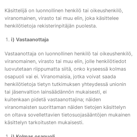
Käsittelijä on luonnollinen henkilö tai oikeushenkilö,
viranomainen, virasto tai muu elin, joka käsittelee
henkilötietoja rekisterinpitäjän puolesta.
i) Vastaanottaja
Vastaanottaja on luonnollinen henkilö tai oikeushenkilö,
viranomainen, virasto tai muu elin, jolle henkilötiedot
luovutetaan riippumatta siitä, onko kyseessä kolmas
osapuoli vai ei. Viranomaisia, jotka voivat saada
henkilötietoja tietyn tutkimuksen yhteydessä unionin
tai jäsenvaltion lainsäädännön mukaisesti, ei
kuitenkaan pidetä vastaanottajina; näiden
viranomaisten suorittaman näiden tietojen käsittelyn
on oltava sovellettavien tietosuojasääntöjen mukainen
käsittelyn tarkoitusten mukaisesti.
j) Kolmas osapuoli