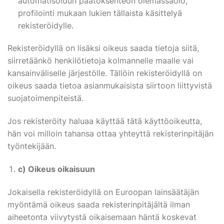
automatisoidun päätöksenteon olemassaolo,
profilointi mukaan lukien tällaista käsittelyä
rekisteröidylle.
Rekisteröidyllä on lisäksi oikeus saada tietoja siitä,
siirretäänkö henkilötietoja kolmannelle maalle vai
kansainväliselle järjestölle. Tällöin rekisteröidyllä on
oikeus saada tietoa asianmukaisista siirtoon liittyvistä
suojatoimenpiteistä.
Jos rekisteröity haluaa käyttää tätä käyttöoikeutta,
hän voi milloin tahansa ottaa yhteyttä rekisterinpitäjän
työntekijään.
c) Oikeus oikaisuun
Jokaisella rekisteröidyllä on Euroopan lainsäätäjän
myöntämä oikeus saada rekisterinpitäjältä ilman
aiheetonta viivytystä oikaisemaan häntä koskevat