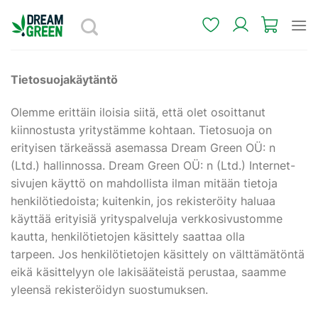
Skip
to
content
Tietosuojakäytäntö
Olemme erittäin iloisia siitä, että olet osoittanut
kiinnostusta yritystämme kohtaan. Tietosuoja on
erityisen tärkeässä asemassa Dream Green OÜ: n
(Ltd.) hallinnossa. Dream Green OÜ: n (Ltd.) Internet-
sivujen käyttö on mahdollista ilman mitään tietoja
henkilötiedoista; kuitenkin, jos rekisteröity haluaa
käyttää erityisiä yrityspalveluja verkkosivustomme
kautta, henkilötietojen käsittely saattaa olla
tarpeen. Jos henkilötietojen käsittely on välttämätöntä
eikä käsittelyyn ole lakisääteistä perustaa, saamme
yleensä rekisteröidyn suostumuksen.