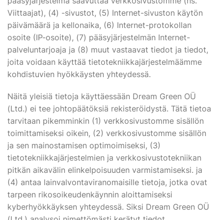
pääsyjärjestelmä saavuttaa verkkosivustomme (ns.
Viittaajat), (4) -sivustot, (5) Internet-sivuston käytön
päivämäärä ja kellonaika, (6) Internet-protokollan
osoite (IP-osoite), (7) pääsyjärjestelmän Internet-
palveluntarjoaja ja (8) muut vastaavat tiedot ja tiedot,
joita voidaan käyttää tietotekniikkajärjestelmäämme
kohdistuvien hyökkäysten yhteydessä.
Näitä yleisiä tietoja käyttäessään Dream Green OÜ
(Ltd.) ei tee johtopäätöksiä rekisteröidystä. Tätä tietoa
tarvitaan pikemminkin (1) verkkosivustomme sisällön
toimittamiseksi oikein, (2) verkkosivustomme sisällön
ja sen mainostamisen optimoimiseksi, (3)
tietotekniikkajärjestelmien ja verkkosivustotekniikan
pitkän aikavälin elinkelpoisuuden varmistamiseksi. ja
(4) antaa lainvalvontaviranomaisille tietoja, jotka ovat
tarpeen rikosoikeudenkäynnin aloittamiseksi
kyberhyökkäyksen yhteydessä. Siksi Dream Green OÜ
(Ltd.) analysoi nimettömästi kerätyt tiedot