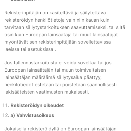
Rekisterinpitäjän on käsiteltävä ja säilytettävä
rekisteröidyn henkilötietoja vain niin kauan kuin
tarvitaan säilytystarkoituksen saavuttamiseksi, tai siltä
osin kuin Euroopan lainsäätäjä tai muut lainsäätäjät
myöntävät sen rekisterinpitäjään sovellettavissa
laeissa tai asetuksissa .
Jos tallennustarkoitusta ei voida soveltaa tai jos
Euroopan lainsäätäjän tai muun toimivaltaisen
lainsäätäjän määräämä säilytysaika päättyy,
henkilötiedot estetään tai poistetaan säännöllisesti
lakisääteisten vaatimusten mukaisesti.
Rekisteröidyn oikeudet
a) Vahvistusoikeus
Jokaisella rekisteröidyllä on Euroopan lainsäätäjän