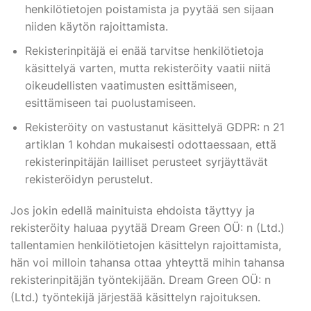
henkilötietojen poistamista ja pyytää sen sijaan
niiden käytön rajoittamista.
Rekisterinpitäjä ei enää tarvitse henkilötietoja
käsittelyä varten, mutta rekisteröity vaatii niitä
oikeudellisten vaatimusten esittämiseen,
esittämiseen tai puolustamiseen.
Rekisteröity on vastustanut käsittelyä GDPR: n 21
artiklan 1 kohdan mukaisesti odottaessaan, että
rekisterinpitäjän lailliset perusteet syrjäyttävät
rekisteröidyn perustelut.
Jos jokin edellä mainituista ehdoista täyttyy ja
rekisteröity haluaa pyytää Dream Green OÜ: n (Ltd.)
tallentamien henkilötietojen käsittelyn rajoittamista,
hän voi milloin tahansa ottaa yhteyttä mihin tahansa
rekisterinpitäjän työntekijään. Dream Green OÜ: n
(Ltd.) työntekijä järjestää käsittelyn rajoituksen.