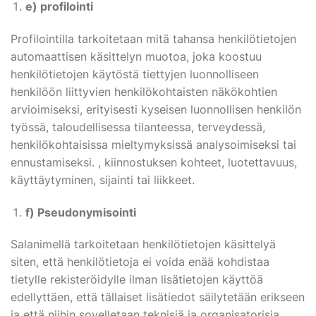
e) profilointi
Profilointilla tarkoitetaan mitä tahansa henkilötietojen
automaattisen käsittelyn muotoa, joka koostuu
henkilötietojen käytöstä tiettyjen luonnolliseen
henkilöön liittyvien henkilökohtaisten näkökohtien
arvioimiseksi, erityisesti kyseisen luonnollisen henkilön
työssä, taloudellisessa tilanteessa, terveydessä,
henkilökohtaisissa mieltymyksissä analysoimiseksi tai
ennustamiseksi. , kiinnostuksen kohteet, luotettavuus,
käyttäytyminen, sijainti tai liikkeet.
f) Pseudonymisointi
Salanimellä tarkoitetaan henkilötietojen käsittelyä
siten, että henkilötietoja ei voida enää kohdistaa
tietylle rekisteröidylle ilman lisätietojen käyttöä
edellyttäen, että tällaiset lisätiedot säilytetään erikseen
ja että niihin sovelletaan teknisiä ja organisatorisia