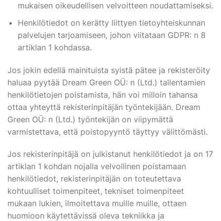
mukaisen oikeudellisen velvoitteen noudattamiseksi.
Henkilötiedot on kerätty liittyen tietoyhteiskunnan
palvelujen tarjoamiseen, johon viitataan GDPR: n 8
artiklan 1 kohdassa.
Jos jokin edellä mainituista syistä pätee ja rekisteröity
haluaa pyytää Dream Green OÜ: n (Ltd.) tallentamien
henkilötietojen poistamista, hän voi milloin tahansa
ottaa yhteyttä rekisterinpitäjän työntekijään. Dream
Green OÜ: n (Ltd.) työntekijän on viipymättä
varmistettava, että poistopyyntö täyttyy välittömästi.
Jos rekisterinpitäjä on julkistanut henkilötiedot ja on 17
artiklan 1 kohdan nojalla velvollinen poistamaan
henkilötiedot, rekisterinpitäjän on toteutettava
kohtuulliset toimenpiteet, tekniset toimenpiteet
mukaan lukien, ilmoitettava muille muille, ottaen
huomioon käytettävissä oleva tekniikka ja