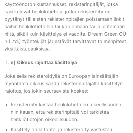
käyttöönoton kustannukset. rekisterinpitäjät, jotka
käsittelevät henkilötietoja, jotka rekisteröity on
pyytänyt tällaisten rekisterinpitäjien poistamaan linkit
näihin henkilötietoihin tai kopioimaan tai jäljentämään
niitä, sikäli kuin käsittelyä ei vaadita. Dream Green OÜ:
n (Ltd.) työntekijät järjestävät tarvittavat toimenpiteet
yksittäistapauksissa.
e) Oikeus rajoittaa käsittelyä
Jokaisella rekisteröidyllä on Euroopan lainsäätäjän
myöntämä oikeus saada rekisterinpitäjältä käsittelyn
rajoitus, jos jokin seuraavista koskee:
Rekisteröity kiistää henkilötietojen oikeellisuuden
niin kauan, että rekisterinpitäjä voi tarkistaa
henkilötietojen oikeellisuuden.
Käsittely on laitonta, ja rekisteröity vastustaa