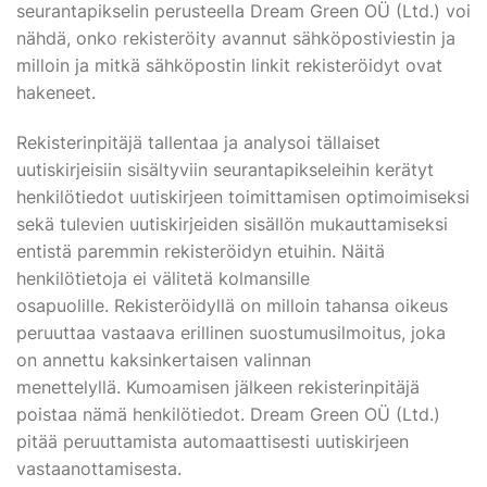
seurantapikselin perusteella Dream Green OÜ (Ltd.) voi
nähdä, onko rekisteröity avannut sähköpostiviestin ja
milloin ja mitkä sähköpostin linkit rekisteröidyt ovat
hakeneet.
Rekisterinpitäjä tallentaa ja analysoi tällaiset
uutiskirjeisiin sisältyviin seurantapikseleihin kerätyt
henkilötiedot uutiskirjeen toimittamisen optimoimiseksi
sekä tulevien uutiskirjeiden sisällön mukauttamiseksi
entistä paremmin rekisteröidyn etuihin. Näitä
henkilötietoja ei välitetä kolmansille
osapuolille. Rekisteröidyllä on milloin tahansa oikeus
peruuttaa vastaava erillinen suostumusilmoitus, joka
on annettu kaksinkertaisen valinnan
menettelyllä. Kumoamisen jälkeen rekisterinpitäjä
poistaa nämä henkilötiedot. Dream Green OÜ (Ltd.)
pitää peruuttamista automaattisesti uutiskirjeen
vastaanottamisesta.