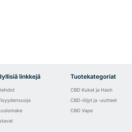
llisiä linkkejä
Tuotekategoriat
öehdot
CBD Kukat ja Hash
yisyydensuoja
CBD-öljyt ja -uutteet
tuslomake
CBD Vape
tavat