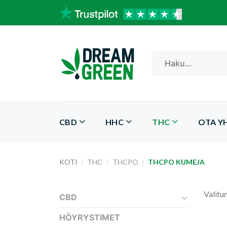
Skip
to
content
Etsi:
CBD
HHC
THC
OTA Y
KOTI
/
THC
/
THCPO
/
THCPO KUMEJA
Valitun
CBD
HÖYRYSTIMET