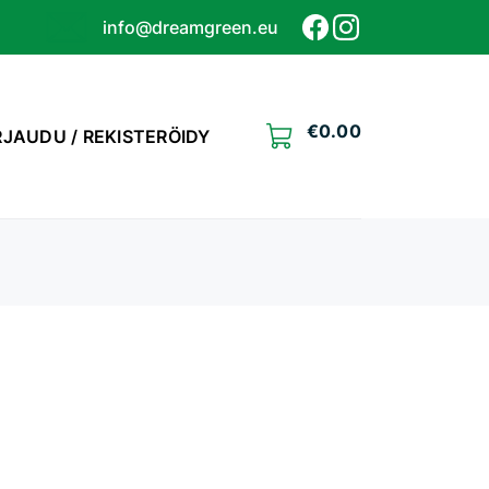
info@dreamgreen.eu
€
0.00
RJAUDU / REKISTERÖIDY