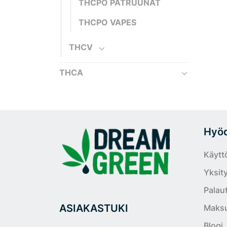
THCPO PATRUUNAT
THCPO VAPES
THCV
THCA
Hyödy
Käytt
Yksit
Palau
ASIAKASTUKI
Maksu
Blogi