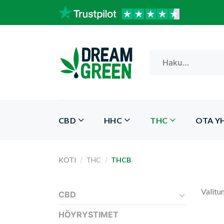
Skip
to
content
Etsi:
CBD
HHC
THC
OTA Y
KOTI
/
THC
/
THCB
Valitun
CBD
HÖYRYSTIMET