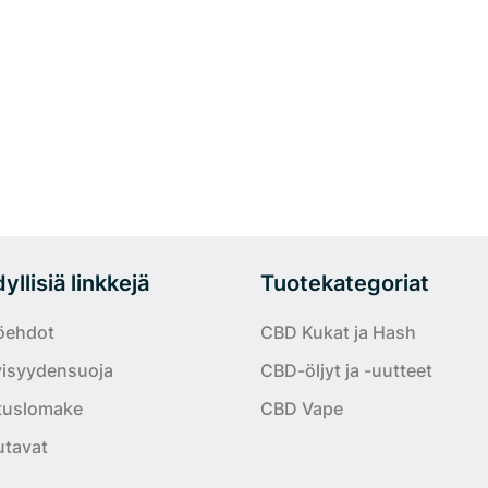
llisiä linkkejä
Tuotekategoriat
öehdot
CBD Kukat ja Hash
yisyydensuoja
CBD-öljyt ja -uutteet
tuslomake
CBD Vape
tavat