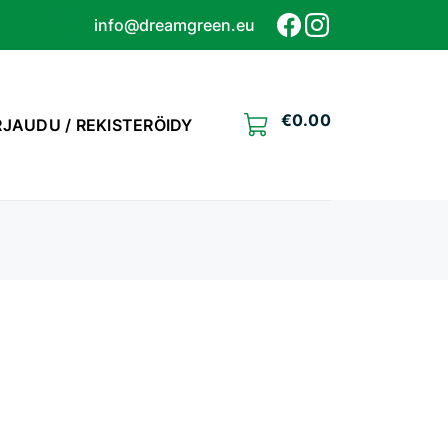
info@dreamgreen.eu
€
0.00
RJAUDU / REKISTERÖIDY