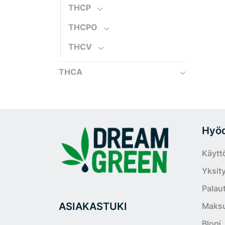
THCP
THCPO
THCV
THCA
Hyödy
Käytt
Yksit
Palau
ASIAKASTUKI
Maksu
Blogi