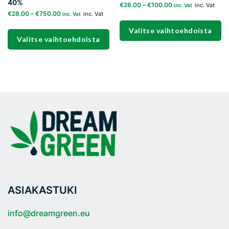
40%
€
28.00
–
€
100.00
inc. Vat
inc. Vat
€
28.00
–
€
750.00
inc. Vat
inc. Vat
Valitse vaihtoehdoista
Valitse vaihtoehdoista
Tällä
Tällä
tuotteella
tuotteella
on
on
useampi
useampi
muunnelma.
muunnelma.
Voit
Voit
tehdä
tehdä
valinnat
valinnat
tuotteen
tuotteen
sivulla.
sivulla.
ASIAKASTUKI
info@dreamgreen.eu