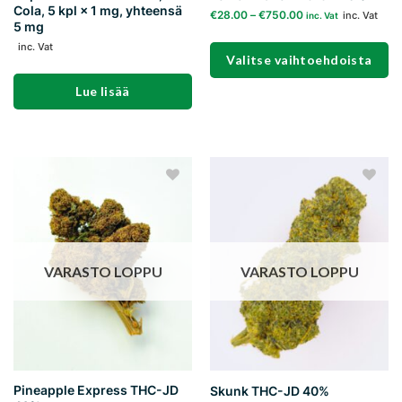
Cola, 5 kpl × 1 mg, yhteensä
€
28.00
–
€
750.00
inc. Vat
inc. Vat
5 mg
inc. Vat
Valitse vaihtoehdoista
Lue lisää
Tällä
tuotteella
on
useampi
muunnelma.
Voit
Add to
Add to
tehdä
wishlist
wishlist
valinnat
tuotteen
sivulla.
VARASTO LOPPU
VARASTO LOPPU
Pineapple Express THC-JD
Skunk THC-JD 40%