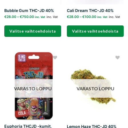
Bubble Gum THC-JD 40%
Cali Dream THC-JD 40%
€
28.00
–
€
750.00
€
28.00
–
€
100.00
inc. Vat
inc. Vat
inc. Vat
inc. Vat
Valitse vaihtoehdoista
Valitse vaihtoehdoista
Tällä
Tällä
tuotteella
tuotteella
on
on
useampi
useampi
Add to
Add to
muunnelma.
muunnelma.
wishlist
wishlist
Voit
Voit
tehdä
tehdä
valinnat
valinnat
VARASTO LOPPU
VARASTO LOPPU
tuotteen
tuotteen
sivulla.
sivulla.
Euphoria THCJD -kumit,
Lemon Haze THC-JD 40%