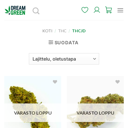
Skip
to
content
KOTI
/
THC
/
THCJD
SUODATA
Add to
Add to
wishlist
wishlist
VARASTO LOPPU
VARASTO LOPPU