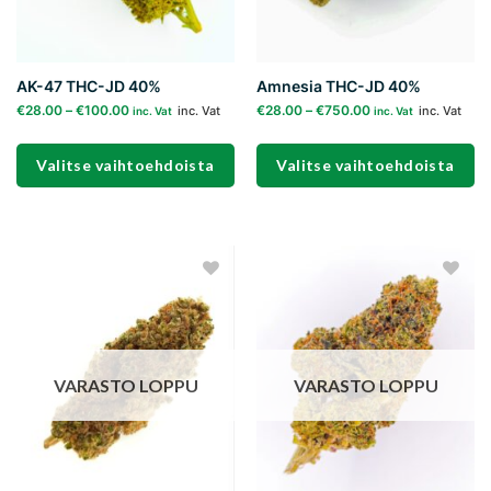
AK-47 THC-JD 40%
Amnesia THC-JD 40%
€
28.00
–
€
100.00
€
28.00
–
€
750.00
inc. Vat
inc. Vat
inc. Vat
inc. Vat
Valitse vaihtoehdoista
Valitse vaihtoehdoista
Tällä
Tällä
tuotteella
tuotteella
on
on
useampi
useampi
Add to
Add to
muunnelma.
muunnelma.
wishlist
wishlist
Voit
Voit
tehdä
tehdä
valinnat
valinnat
VARASTO LOPPU
VARASTO LOPPU
tuotteen
tuotteen
sivulla.
sivulla.