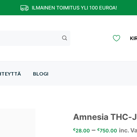
ILMAINEN TOIMITUS YLI 100 EUROA!
KI
HTEYTTÄ
BLOGI
Amnesia THC-
–
inc. V
Add to
€
€
28.00
750.00
wishlist