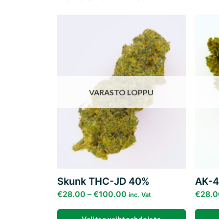
Add to
wishlist
VARASTO LOPPU
Skunk THC-JD 40%
AK-4
€
28.00
–
€
100.00
€
28.0
inc. Vat
Valitse vaihtoehdoista