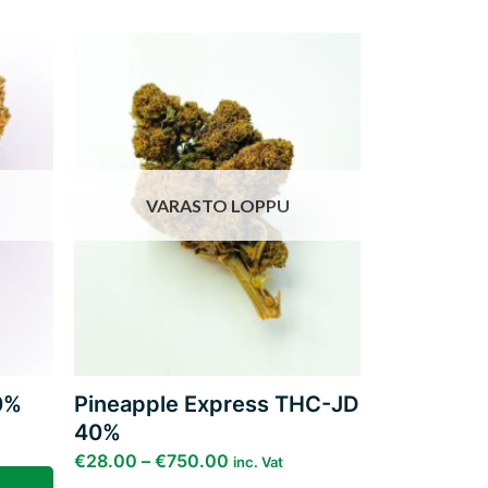
Add to
Add to
ishlist
wishlist
VARASTO LOPPU
0%
Pineapple Express THC-JD
40%
€
28.00
–
€
750.00
inc. Vat