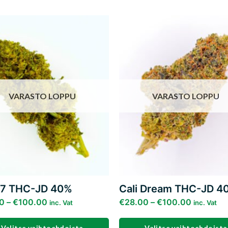
Add to
wishlist
w
VARASTO LOPPU
VARASTO LOPPU
7 THC-JD 40%
Cali Dream THC-JD 4
0
–
€
100.00
€
28.00
–
€
100.00
inc. Vat
inc. Vat
Valitse vaihtoehdoista
Valitse vaihtoehdoista