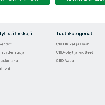
Tällä
la
tuotteella
on
i
useampi
lma.
muunnelma.
llisiä linkkejä
Tuotekategoriat
Voit
tehdä
öehdot
CBD Kukat ja Hash
t
valinnat
yisyydensuoja
CBD-öljyt ja -uutteet
n
tuotteen
sivulla.
tuslomake
CBD Vape
tavat