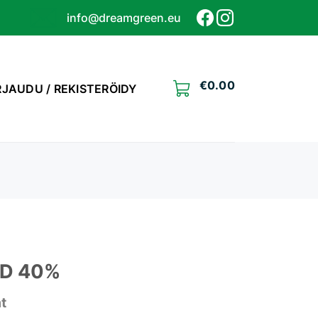
info@dreamgreen.eu
€
0.00
RJAUDU / REKISTERÖIDY
JD 40%
at