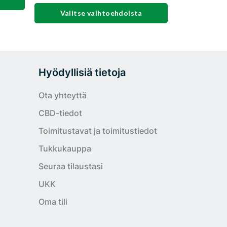
Valitse vaihtoehdoista
Tällä
tuotteella
on
Hyödyllisiä tietoja
useampi
muunnelma.
Voit
Ota yhteyttä
tehdä
CBD-tiedot
valinnat
tuotteen
Toimitustavat ja toimitustiedot
sivulla.
Tukkukauppa
Seuraa tilaustasi
UKK
Oma tili