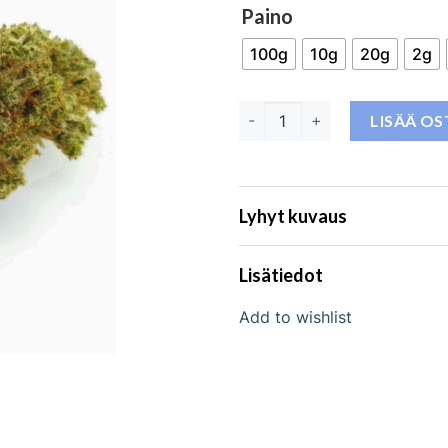
Paino
100g
10g
20g
2g
Amnesia THC-JD 40% 
LISÄÄ O
Lyhyt kuvaus
Lisätiedot
Add to wishlist