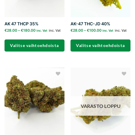
AK 47 THCP 35%
AK-47 THC-JD 40%
€
28.00
–
€
180.00
€
28.00
–
€
100.00
inc. Vat
inc. Vat
inc. Vat
inc. Vat
Valitse vaihtoehdoista
Valitse vaihtoehdoista
Tällä
Tällä
tuotteella
tuotteella
on
on
useampi
useampi
Add to
Add to
muunnelma.
muunnelma.
wishlist
wishlist
Voit
Voit
tehdä
tehdä
valinnat
valinnat
VARASTO LOPPU
tuotteen
tuotteen
sivulla.
sivulla.