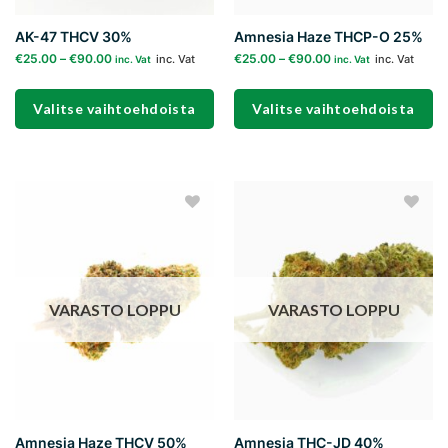
AK-47 THCV 30%
Amnesia Haze THCP-O 25%
€
25.00
–
€
90.00
€
25.00
–
€
90.00
inc. Vat
inc. Vat
inc. Vat
inc. Vat
Valitse vaihtoehdoista
Valitse vaihtoehdoista
Tällä
Tällä
tuotteella
tuotteella
on
on
useampi
useampi
Add to
Add to
muunnelma.
muunnelma.
wishlist
wishlist
Voit
Voit
tehdä
tehdä
valinnat
valinnat
VARASTO LOPPU
VARASTO LOPPU
tuotteen
tuotteen
sivulla.
sivulla.
Amnesia Haze THCV 50%
Amnesia THC-JD 40%