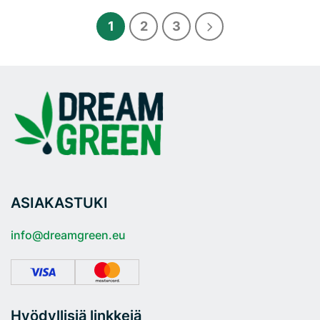
tuotteella
tuotteella
on
on
1
2
3
useampi
useampi
muunnelma.
muunnelma.
Voit
Voit
tehdä
tehdä
valinnat
valinnat
tuotteen
tuotteen
sivulla.
sivulla.
ASIAKASTUKI
info@dreamgreen.eu
Hyödyllisiä linkkejä