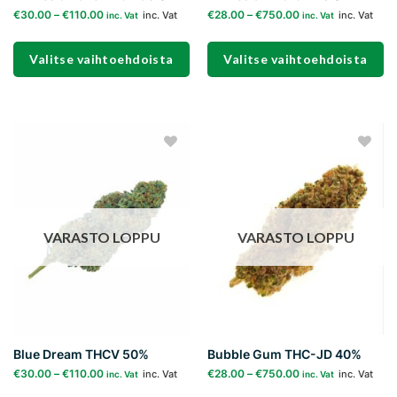
€
30.00
–
€
110.00
€
28.00
–
€
750.00
inc. Vat
inc. Vat
inc. Vat
inc. Vat
Valitse vaihtoehdoista
Valitse vaihtoehdoista
Tällä
Tällä
tuotteella
tuotteella
on
on
useampi
useampi
Add to
Add to
muunnelma.
muunnelma.
wishlist
wishlist
Voit
Voit
tehdä
tehdä
valinnat
valinnat
VARASTO LOPPU
VARASTO LOPPU
tuotteen
tuotteen
sivulla.
sivulla.
Blue Dream THCV 50%
Bubble Gum THC-JD 40%
€
30.00
–
€
110.00
€
28.00
–
€
750.00
inc. Vat
inc. Vat
inc. Vat
inc. Vat