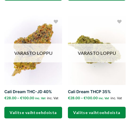
Tällä
Tällä
tuotteella
tuotteella
on
on
useampi
useampi
Add to
Add to
muunnelma.
muunnelma.
wishlist
wishlist
Voit
Voit
tehdä
tehdä
valinnat
valinnat
VARASTO LOPPU
VARASTO LOPPU
tuotteen
tuotteen
sivulla.
sivulla.
Cali Dream THC-JD 40%
Cali Dream THCP 35%
€
28.00
–
€
100.00
€
28.00
–
€
100.00
inc. Vat
inc. Vat
inc. Vat
inc. Vat
Valitse vaihtoehdoista
Valitse vaihtoehdoista
Tällä
Tällä