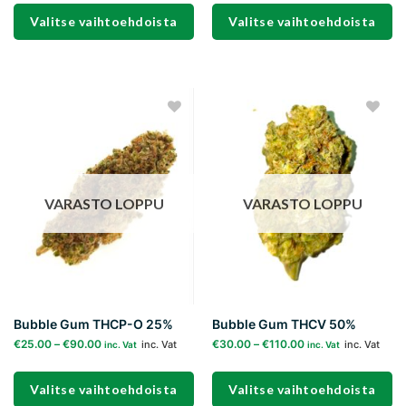
Valitse vaihtoehdoista
Valitse vaihtoehdoista
Tällä
Tällä
tuotteella
tuotteella
on
on
useampi
useampi
Add to
Add to
muunnelma.
muunnelma.
wishlist
wishlist
Voit
Voit
tehdä
tehdä
valinnat
valinnat
VARASTO LOPPU
VARASTO LOPPU
tuotteen
tuotteen
sivulla.
sivulla.
Bubble Gum THCP-O 25%
Bubble Gum THCV 50%
€
25.00
–
€
90.00
€
30.00
–
€
110.00
inc. Vat
inc. Vat
inc. Vat
inc. Vat
Valitse vaihtoehdoista
Valitse vaihtoehdoista