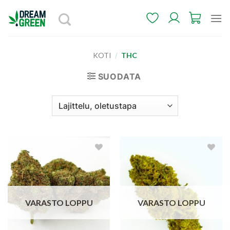
Skip
to
content
KOTI
/
THC
SUODATA
Add to
Add to
wishlist
wishlist
VARASTO LOPPU
VARASTO LOPPU