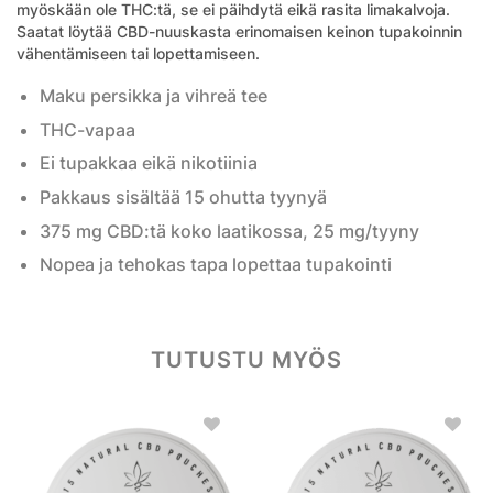
myöskään ole THC:tä, se ei päihdytä eikä rasita limakalvoja.
Saatat löytää CBD-nuuskasta erinomaisen keinon tupakoinnin
vähentämiseen tai lopettamiseen.
Maku persikka ja vihreä tee
THC-vapaa
Ei tupakkaa eikä nikotiinia
Pakkaus
sisältää 15 ohutta tyynyä
375 mg CBD:tä koko laatikossa, 25 mg/tyyny
Nopea ja tehokas tapa lopettaa tupakointi
TUTUSTU MYÖS
Add to
Add to
wishlist
wishlist