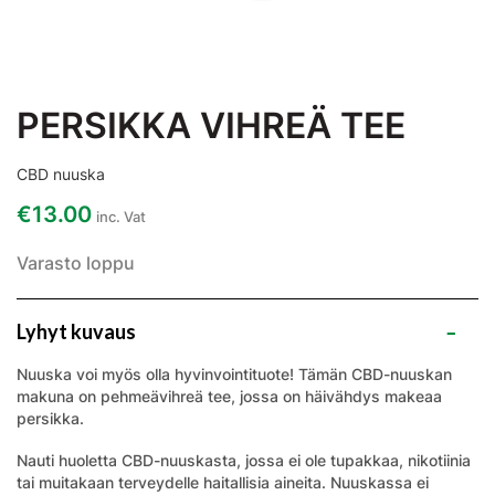
PERSIKKA VIHREÄ TEE
CBD nuuska
€
13.00
inc. Vat
Varasto loppu
Lyhyt kuvaus
Nuuska voi
myös
olla hyvinvointituote! Tämän CBD-nuuskan
makuna on
pehmeä
vihreä tee, jossa on häivähdys makeaa
persikka.
Nauti huoletta CBD-nuuskasta, jossa ei ole tupakkaa, nikotiinia
tai muitakaan terveydelle haitallisia aineita. Nuuskassa ei