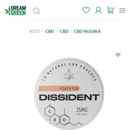
Skip
to
content
KOTI
/
CBD
/
CBD
/
CBD NUUSKA
Add to
wishlist