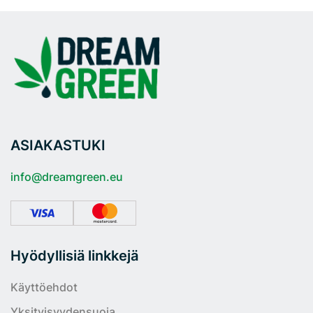
ASIAKASTUKI
info@dreamgreen.eu
Hyödyllisiä linkkejä
Käyttöehdot
Yksityisyydensuoja