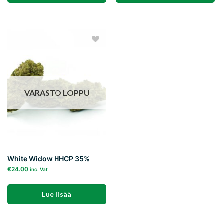
Tällä
tuotteella
on
useampi
Add to
muunnelma.
wishlist
Voit
tehdä
valinnat
VARASTO LOPPU
tuotteen
sivulla.
White Widow HHCP 35%
€
24.00
inc. Vat
Lue lisää