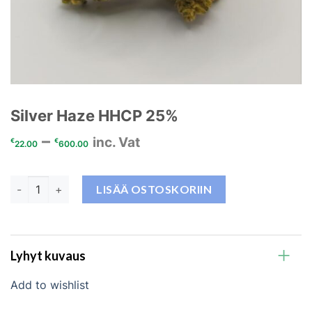
Silver Haze HHCP 25%
–
inc. Vat
€
€
22.00
600.00
Silver Haze HHCP 25% määrä
LISÄÄ OSTOSKORIIN
Lyhyt kuvaus
Add to wishlist