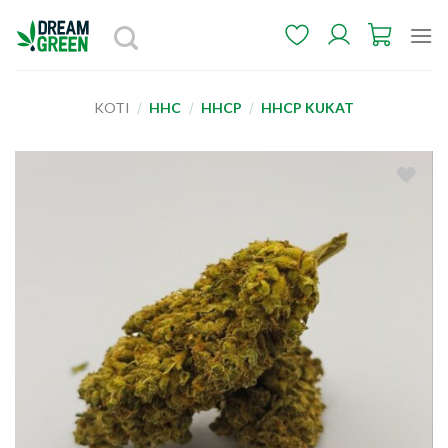
Skip
to
content
KOTI
/
HHC
/
HHCP
/
HHCP KUKAT
Add to
wishlist